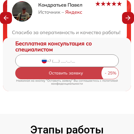
Кондратьев Павел
Нужна консультация?
Источник –
Яндекс
Закажите бесплатную консультацию
Спасибо за оперативность и качество работы! Я оч
Бесплатная консультация со
специалистом
Оставить заявку
Нажимая на кнопку "Оставить заявку" Вы соглашаетесь c
политикой
конфиденциальности
Этапы работы