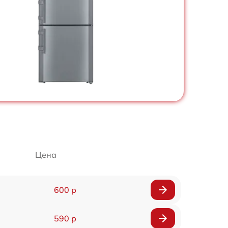
Цена
600 р
590 р