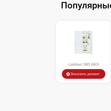
Популярные
Замена нагревателя оттайки
Замена нагревателя испарителя
Liebherr SBS 66I3
Заказать ремонт