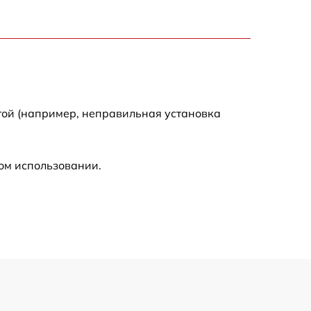
710 р
1290 р
650 р
той (например, неправильная установка
500 р
ом использовании.
650 р
500 р
590 р
550 р