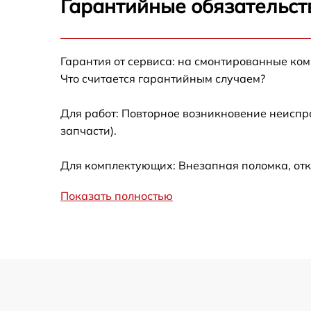
Гарантийные обязательст
Замена таймера
Гарантия от сервиса: на смонтированные ко
Замена дефростера
Что считается гарантийным случаем?
Замена усилителей
Для работ: Повторное возникновение неиспр
запчасти).
Замена термостата
Для комплектующих: Внезапная поломка, отк
Ремонт/замена датчика температуры
Показать полностью
Замена платы управления (мат.платы,
мейн платы)
Замена мотор-компрессора
Замена реле