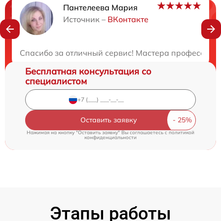
Пантелеева Мария
Нужна консультация?
Источник –
ВКонтакте
Закажите бесплатную консультацию
Спасибо за отличный сервис! Мастера профессиона
Бесплатная консультация со
специалистом
Оставить заявку
Нажимая на кнопку "Оставить заявку" Вы соглашаетесь c
политикой
конфиденциальности
Этапы работы