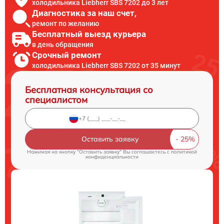
холодильника Liebherr SBS 7202 до 3 лет
Диагностика за наш счет,
ремонт по желанию
Бесплатный выезд курьера
в день обращения
Срочный ремонт
холодильника Liebherr SBS 7202 от 35 минут
Бесплатная консультация со
специалистом
Оставить заявку
Нажимая на кнопку "Оставить заявку" Вы соглашаетесь c
политикой
конфиденциальности