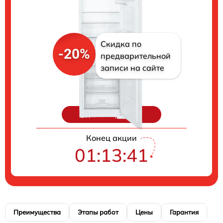
Скидка по
-20%
предварительной
записи на сайте
Цены на ремонт
Конец акции
01:13:40
Преимущества
Этапы работ
Цены
Гарантия
М