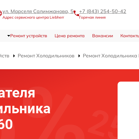
ул. Марселя Салимжанова, 5
+7 (843) 254-50-42
Адрес сервисного центра Liebherr
Горячая линия
Ремонт устройств
Цена ремонта
Вакансии
Контакт
йств
Ремонт Холодильников
Ремонт Холодильника 
ателя
ильника
60