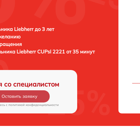
ника Liebherr до 3 лет
 желанию
бращения
льника
Liebherr CUPsl 2221 от 35 минут
я со специалистом
Оставить заявку
есь c
политикой конфиденциальности