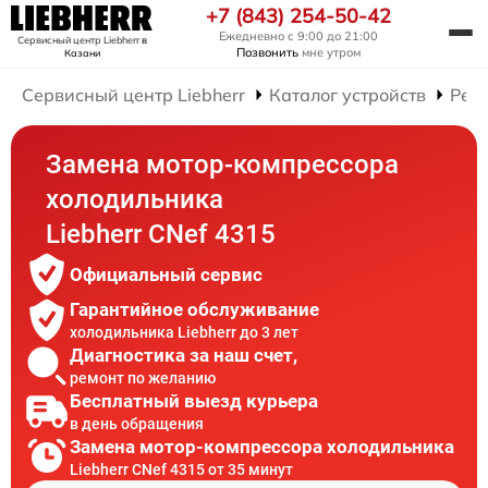
+7 (843) 254-50-42
Ежедневно с 9:00 до 21:00
Сервисный центр Liebherr
в
Позвонить
мне утром
Казани
Сервисный центр Liebherr
Каталог устройств
Рем
Замена мотор-компрессора
холодильника
Liebherr CNef 4315
Официальный сервис
Гарантийное обслуживание
холодильника Liebherr до 3 лет
Диагностика за наш счет,
ремонт по желанию
Бесплатный выезд курьера
в день обращения
Замена мотор-компрессора холодильника
Liebherr CNef 4315 от 35 минут