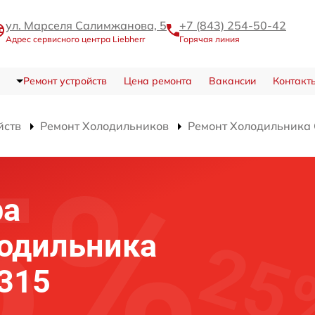
ул. Марселя Салимжанова, 5
+7 (843) 254-50-42
Адрес сервисного центра Liebherr
Горячая линия
Ремонт устройств
Цена ремонта
Вакансии
Контакт
йств
Ремонт Холодильников
Ремонт Холодильника 
ра
лодильника
4315