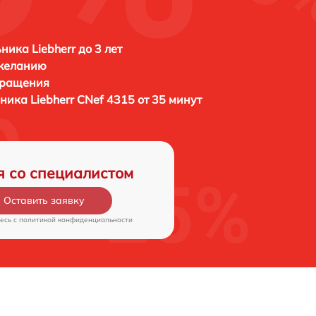
ника Liebherr до 3 лет
 желанию
бращения
ьника
Liebherr CNef 4315 от 35 минут
я со специалистом
Оставить заявку
есь c
политикой конфиденциальности