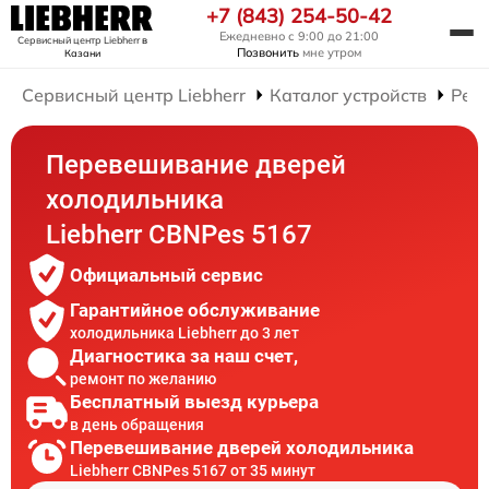
+7 (843) 254-50-42
Ежедневно с 9:00 до 21:00
Сервисный центр Liebherr
в
Позвонить
мне утром
Казани
Сервисный центр Liebherr
Каталог устройств
Рем
Перевешивание дверей
холодильника
Liebherr CBNPes 5167
Официальный сервис
Гарантийное обслуживание
холодильника Liebherr до 3 лет
Диагностика за наш счет,
ремонт по желанию
Бесплатный выезд курьера
в день обращения
Перевешивание дверей холодильника
Liebherr CBNPes 5167 от 35 минут